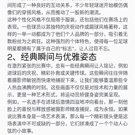
间形成了一种良好的互动关系，不少年轻球迷开始模仿偶
像们的穿搭风格，从而推动了一股新的潮流。
这种个性化风格不仅局限于服装，还包括他们在赛场上的
表现。一些球员以其独特的庆祝动作或踢球风格著称，这
样的一举一动都成为了他们个人品牌的一部分，吸引着无
数粉丝为之疯狂。这种强烈的个体特色，使得每一位足球
明星都拥有了属于自己的“标志”，让人过目不忘。
2、经典瞬间与优雅姿态
在激烈紧张的比赛中，总有一些经典瞬间让人铭记，例如
进球后的庆祝、精彩扑救或关键传球。这些瞬间往往伴随
着摄影师敏锐而快速地捕捉下来，让我们能够重温那些令
人热血沸腾的时刻。这些画面不仅仅是对技术和力量的展
示，更是一种艺术形式，将运动员矫健身姿完美呈现。
例如，一名选手在进球后激情四溢地冲向看台，那一刻他
脸上的喜悦与释放感被摄影师精准捕捉，成为永恒。如果
说比赛本身是一场艺术表演，那么每一个精彩镜头便是这
场表演中不可或缺的一部分，它们拼凑成了一个个动人心
弦的小故事。