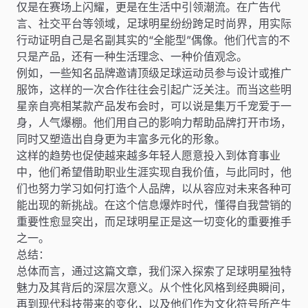
仅是在赛场上闪耀，更是在生活中引领潮流。在广告代
言、社交平台等领域，足球明星纷纷跨足时尚界，用实际
行动证明自己是名副其实的“全能型”偶像。他们代言的不
只是产品，还有一种生活理念、一种价值观念。
例如，一些知名品牌邀请顶级足球运动员参与设计或推广
服饰，这样的一次合作往往会引起广泛关注。而当这些明
星亲自亮相某款产品发布会时，可以说是集万千宠爱于一
身，人气爆棚。他们用自己的影响力帮助品牌打开市场，
同时又塑造出自身更为丰富多元化的形象。
这样的趋势也促使越来越多年轻人愿意投入到体育事业
中，他们希望借助职业生涯实现自我价值，与此同时，他
们也努力学习如何打造个人品牌，以从容应对未来各种可
能出现的新挑战。在这个信息爆炸时代，懂得自我营销的
重要性愈显突出，而足球明星正是这一切变化的重要推手
之一。
总结：
总体而言，通过这篇文章，我们深入探索了足球明星独特
魅力及其背后的深层次意义。从个性化风格到经典瞬间，
再到现代科技带来的变化，以及他们作为文化符号所产生