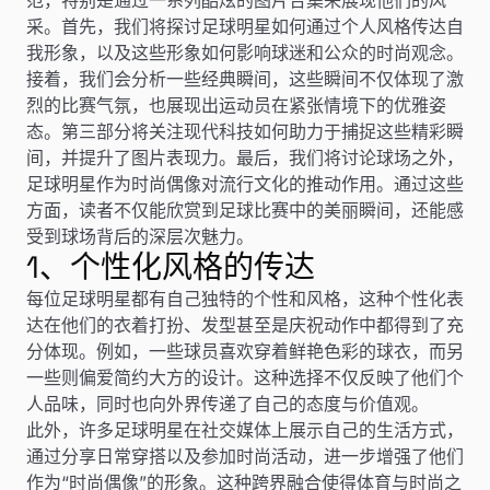
采。首先，我们将探讨足球明星如何通过个人风格传达自
我形象，以及这些形象如何影响球迷和公众的时尚观念。
接着，我们会分析一些经典瞬间，这些瞬间不仅体现了激
烈的比赛气氛，也展现出运动员在紧张情境下的优雅姿
态。第三部分将关注现代科技如何助力于捕捉这些精彩瞬
间，并提升了图片表现力。最后，我们将讨论球场之外，
足球明星作为时尚偶像对流行文化的推动作用。通过这些
方面，读者不仅能欣赏到足球比赛中的美丽瞬间，还能感
受到球场背后的深层次魅力。
1、个性化风格的传达
每位足球明星都有自己独特的个性和风格，这种个性化表
达在他们的衣着打扮、发型甚至是庆祝动作中都得到了充
分体现。例如，一些球员喜欢穿着鲜艳色彩的球衣，而另
一些则偏爱简约大方的设计。这种选择不仅反映了他们个
人品味，同时也向外界传递了自己的态度与价值观。
此外，许多足球明星在社交媒体上展示自己的生活方式，
通过分享日常穿搭以及参加时尚活动，进一步增强了他们
作为“时尚偶像”的形象。这种跨界融合使得体育与时尚之