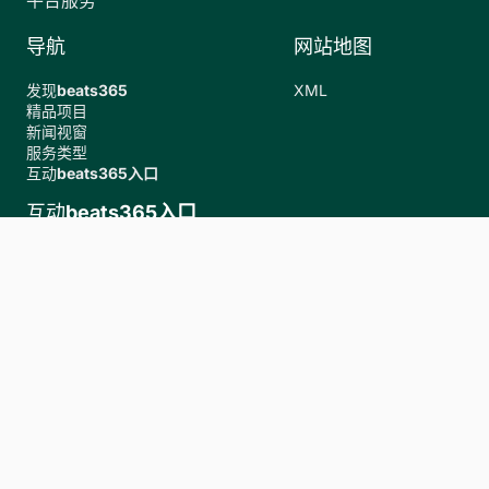
平台服务
导航
网站地图
发现
beats365
XML
精品项目
新闻视窗
服务类型
互动
beats365入口
互动
beats365入口
+18654383843
FREE
suspect@qq.com
订阅我们的邮箱！
Copyright ©
beats365(中国区)-唯一官方网站.